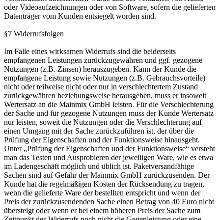
oder Videoaufzeichnungen oder von Software, sofern die gelieferten
Datenträger vom Kunden entsiegelt worden sind.
§7 Widerrufsfolgen
Im Falle eines wirksamen Widerrufs sind die beiderseits
empfangenen Leistungen zurückzugewähren und ggf. gezogene
Nutzungen (z.B. Zinsen) herauszugeben. Kann der Kunde die
empfangene Leistung sowie Nutzungen (z.B. Gebrauchsvorteile)
nicht oder teilweise nicht oder nur in verschlechtertem Zustand
zurückgewähren beziehungsweise herausgeben, muss er insoweit
Wertersatz an die Mainmix GmbH leisten. Für die Verschlechterung
der Sache und für gezogene Nutzungen muss der Kunde Wertersatz
nur leisten, soweit die Nutzungen oder die Verschlechterung auf
einen Umgang mit der Sache zurückzuführen ist, der über die
Prüfung der Eigenschaften und der Funktionsweise hinausgeht.
Unter „Prüfung der Eigenschaften und der Funktionsweise“ versteht
man das Testen und Ausprobieren der jeweiligen Ware, wie es etwa
im Ladengeschäft möglich und üblich ist. Paketversandfähige
Sachen sind auf Gefahr der Mainmix GmbH zurückzusenden. Der
Kunde hat die regelmäßigen Kosten der Rücksendung zu tragen,
wenn die gelieferte Ware der bestellten entspricht und wenn der
Preis der zurückzusendenden Sache einen Betrag von 40 Euro nicht
übersteigt oder wenn er bei einem höheren Preis der Sache zum
Zeitpunkt des Widerrufs noch nicht die Gegenleistung oder eine