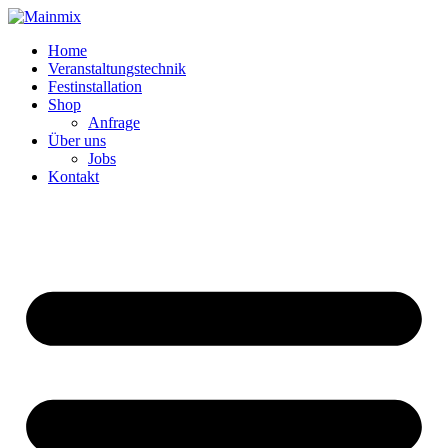
Zum
Inhalt
Home
springen
Veranstaltungstechnik
Festinstallation
Shop
Anfrage
Über uns
Jobs
Kontakt