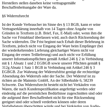
Herstellers stellen daneben keine vertragsgemäße
Beschaffenheitsangabe der Ware da.
§6 Widerrufsrecht
Ist der Kunde Verbraucher im Sinne des § 13 BGB, kann er seine
Vertragserklärung innerhalb von 14 Tagen ohne Angabe von
Gründen in Textform (z.B. Brief, Fax, E-Mail) oder, wenn ihm die
Sache vor Fristablauf überlassen wird, auch durch Rücksendung der
Sache widerrufen. Die Frist beginnt nach Erhalt dieser Belehrung in
Textform, jedoch nicht vor Eingang der Ware beim Empfänger (bei
der wiederkehrenden Lieferung gleichartiger Waren nicht vor
Eingang der ersten Teillieferung) und auch nicht vor Erfüllung
unserer Informationspflichten gemäß Artikel 246 § 2 in Verbindung
mit § 1 Absatz 1 und 2 EGBGB sowie unserer Pflichten gemäß §
312g Absatz 1 Satz 1 BGB in Verbindung mit Artikel 246 § 3
EGBGB. Zur Wahrung der Widerrufsfrist genügt die rechtzeitige
Absendung des Widerrufs oder der Sache. Der Widerruf ist zu
richten an die Mainmix GmbH, An der Silberkuhle 6, 58239
Schwerte. Das Widerrufsrecht besteht nicht bei Verkäufen von
Waren, die nach Kundenspezifikation angefertigt werden oder
eindeutig auf die persönlichen Bedürfnisse zugeschnitten sind oder
die aufgrund ihrer Beschaffenheit nicht für eine Rücksendung
geeignet sind oder schnell verderben können oder deren
Verfallsdatum überschritten würde und bei Verkäufen von Audio-