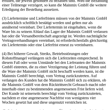
erfüllen, die jeweils gesondert zu bezahlen sind. Wird die Bezahlung
einer Teilmenge verzögert, so kann die Mainmix GmbH die weitere
Erledigung der Bestellung aussetzen.
(3) Liefertermine und Lieferfristen müssen von der Mainmix GmbH
ausdrücklich schriftlich bestätigt werden und gelten nur als
annähernd vereinbart. Der Liefertermin ist eingehalten, wenn die
Ware bis zu seinem Ablauf das Lager der Mainmix GmbH verlassen
hat oder die Versandbereitschaft angezeigt ist. Werden nachträgliche
Vertragsverhandlungen vereinbart, ist erforderlichenfalls gleichzeitig
ein Liefertermin oder eine Lieferfrist erneut zu vereinbaren.
(4) Bei höherer Gewalt, Streiks, Betriebsstörungen oder
Rohstoffmangel verlängern sich die Lieferzeiten entsprechend. In
diesem Fall oder wenn Umstände bei den Lieferanten der Mainmix
GmbH eintreten, die zu einer Verzögerung der Leistung führen und
die Ware der Mainmix GmbH nicht beschafft werden kann, ist die
Mainmix GmbH berechtigt, vom Vertrag zurückzutreten. Auf
verlangen des Kunden hat die Mainmix GmbH sich zu erklären, ob
die Mainmix GmbH von dem Rücktrittsrecht Gebrauch macht oder
innerhalb einer zu bestimmenden angemessenen Frist liefern wird.
Der Kunde ist seinerseits berechtigt vom Vertrag zurückzutreten,
nachdem er eine angemessene Nachfrist von wenigstens vier
Wochen gesetzt hat und diese ungenutzt verstrichen ist.