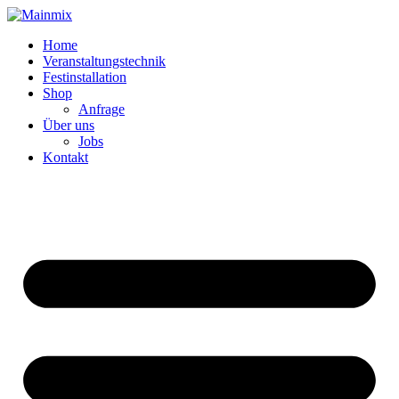
Zum
Inhalt
Home
springen
Veranstaltungstechnik
Festinstallation
Shop
Anfrage
Über uns
Jobs
Kontakt