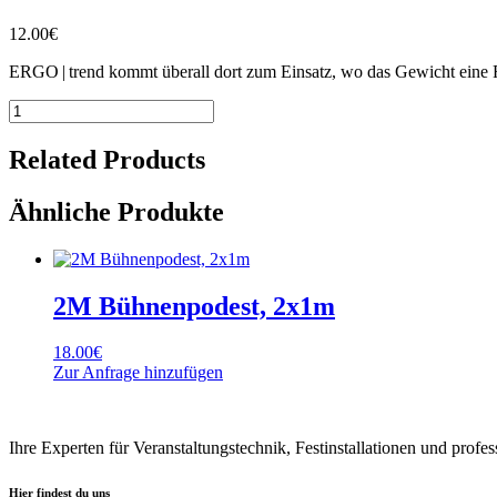
12.00
€
ERGO | trend kommt überall dort zum Einsatz, wo das Gewicht eine Rol
2M
Bühnenpodest,
1x1m
Related Products
Menge
Ähnliche Produkte
2M Bühnenpodest, 2x1m
18.00
€
Zur Anfrage hinzufügen
Ihre Experten für Veranstaltungstechnik, Festinstallationen und profe
Hier findest du uns