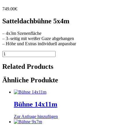
749.00
€
Satteldachbühne 5x4m
–
4x3m Szenenfläche
–
3
–
seitig mit weißer Gaze abgehangen
–
Höhe und Extras individuell anpassbar
Bühne
5x4m
Menge
Related Products
Ähnliche Produkte
Bühne 14x11m
Zur Anfrage hinzufügen