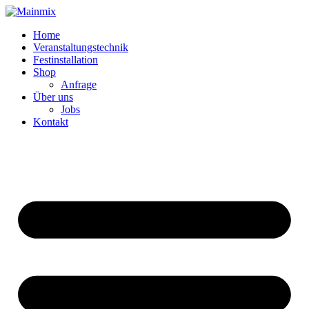
Zum
Inhalt
Home
springen
Veranstaltungstechnik
Festinstallation
Shop
Anfrage
Über uns
Jobs
Kontakt