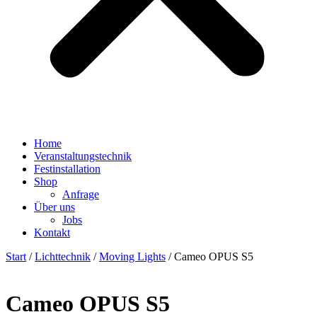
Home
Veranstaltungstechnik
Festinstallation
Shop
Anfrage
Über uns
Jobs
Kontakt
Start
/
Lichttechnik
/
Moving Lights
/ Cameo OPUS S5
Cameo OPUS S5