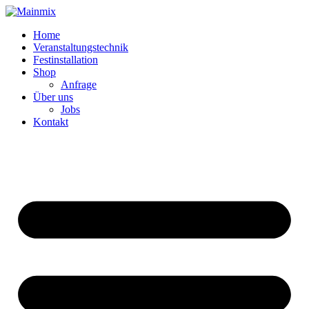
Zum
Inhalt
Home
springen
Veranstaltungstechnik
Festinstallation
Shop
Anfrage
Über uns
Jobs
Kontakt