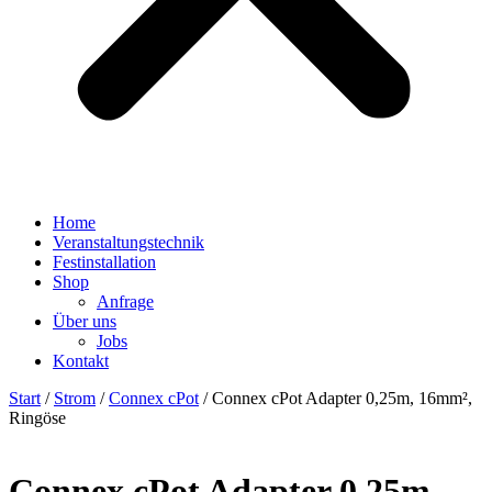
Home
Veranstaltungstechnik
Festinstallation
Shop
Anfrage
Über uns
Jobs
Kontakt
Start
/
Strom
/
Connex cPot
/ Connex cPot Adapter 0,25m, 16mm²,
Ringöse
Connex cPot Adapter 0,25m,