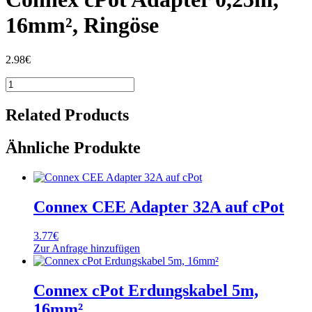
16mm², Ringöse
2.98
€
Connex
cPot
Adapter
Related Products
0,25m,
16mm²,
Ähnliche Produkte
Ringöse
Menge
Connex CEE Adapter 32A auf cPot
3.77
€
Zur Anfrage hinzufügen
Connex cPot Erdungskabel 5m,
16mm²