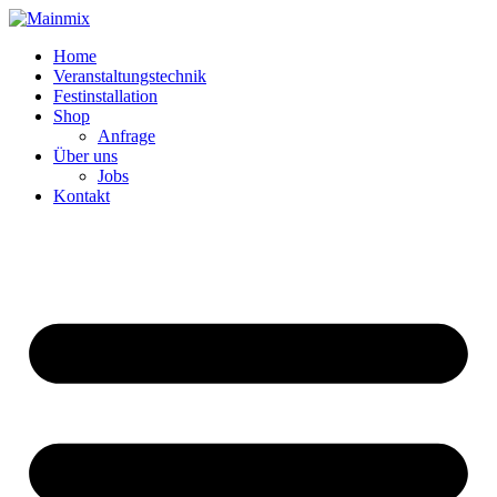
Zum
Inhalt
Home
springen
Veranstaltungstechnik
Festinstallation
Shop
Anfrage
Über uns
Jobs
Kontakt