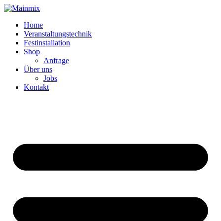
Zum
Inhalt
Home
springen
Veranstaltungstechnik
Festinstallation
Shop
Anfrage
Über uns
Jobs
Kontakt