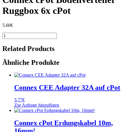
Ruggbox 6x cPot
5.60
€
Connex
cPot
Bodenverteiler
Related Products
Ruggbox
6x
Ähnliche Produkte
cPot
Menge
Connex CEE Adapter 32A auf cPot
3.77
€
Zur Anfrage hinzufügen
Connex cPot Erdungskabel 10m,
16mm²