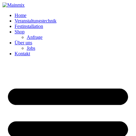
Zum
Inhalt
Home
springen
Veranstaltungstechnik
Festinstallation
Shop
Anfrage
Über uns
Jobs
Kontakt