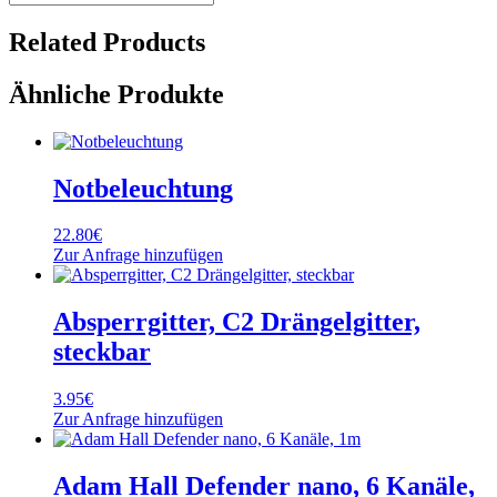
midi,
5
Related Products
Kanäle,
0,9m
Ähnliche Produkte
Menge
Notbeleuchtung
22.80
€
Zur Anfrage hinzufügen
Absperrgitter, C2 Drängelgitter,
steckbar
3.95
€
Zur Anfrage hinzufügen
Adam Hall Defender nano, 6 Kanäle,