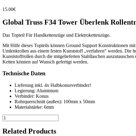
15.00
€
Global Truss F34 Tower Überlenk Rollentr
Das Topteil Für Handkettenzüge und Elektrokettenzüge.
Mit Hilfe dieses Topteils können Ground Support Konstruktionen mit
Umlenkrollen aus einem festen Kunststoff „verfahren“ werden. Die ho
Kunststoffrollen durch die mitgelieferten Stahllaschen auszutauschen
Ketten können auf Wunsch gefertigt werden.
Technische Daten
Lieferung inkl. 4x Halbkonusverbinder!
Legierung: Aluminium
Verbinder: Konus
Rohrquerschnitt (außen): 100mm x 50mm
Materialstärke: 6mm
Global
Truss
Roller-
Related Products
Beam