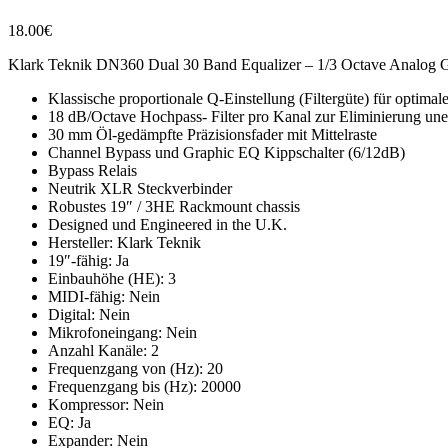
18.00
€
Klark Teknik DN360 Dual 30 Band Equalizer – 1/3 Octave Analog Gra
Klassische proportionale Q-Einstellung (Filtergüte) für optima
18 dB/Octave Hochpass- Filter pro Kanal zur Eliminierung u
30 mm Öl-gedämpfte Präzisionsfader mit Mittelraste
Channel Bypass und Graphic EQ Kippschalter (6/12dB)
Bypass Relais
Neutrik XLR Steckverbinder
Robustes 19″ / 3HE Rackmount chassis
Designed und Engineered in the U.K.
Hersteller: Klark Teknik
19″-fähig: Ja
Einbauhöhe (HE): 3
MIDI-fähig: Nein
Digital: Nein
Mikrofoneingang: Nein
Anzahl Kanäle: 2
Frequenzgang von (Hz): 20
Frequenzgang bis (Hz): 20000
Kompressor: Nein
EQ: Ja
Expander: Nein