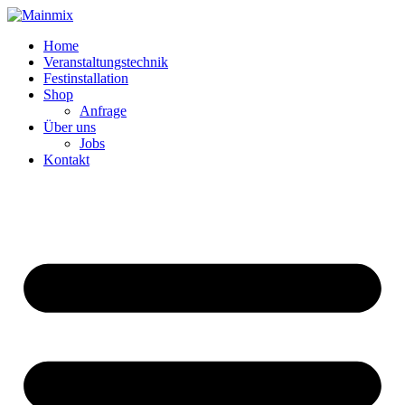
Zum
Inhalt
Home
springen
Veranstaltungstechnik
Festinstallation
Shop
Anfrage
Über uns
Jobs
Kontakt