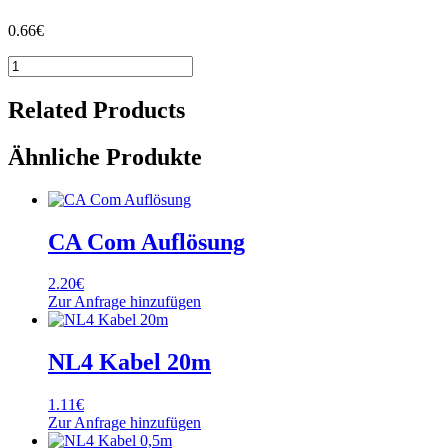
0.66
€
NL4
Kabel
3m
Related Products
Menge
Ähnliche Produkte
CA Com Auflösung
2.20
€
Zur Anfrage hinzufügen
NL4 Kabel 20m
1.11
€
Zur Anfrage hinzufügen