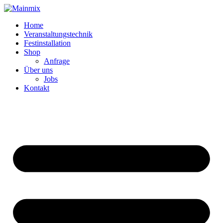
Zum
Inhalt
Home
springen
Veranstaltungstechnik
Festinstallation
Shop
Anfrage
Über uns
Jobs
Kontakt