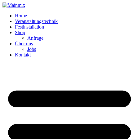
Zum
Inhalt
Home
springen
Veranstaltungstechnik
Festinstallation
Shop
Anfrage
Über uns
Jobs
Kontakt