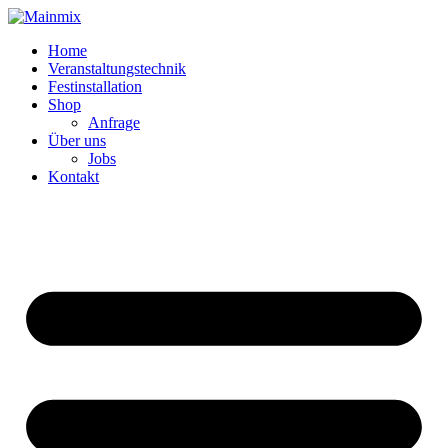
Zum
Inhalt
Home
springen
Veranstaltungstechnik
Festinstallation
Shop
Anfrage
Über uns
Jobs
Kontakt