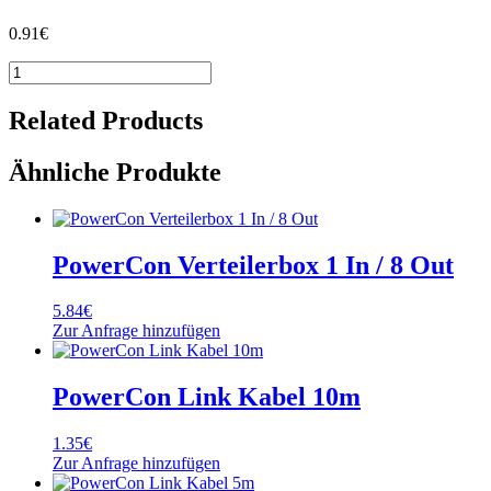
0.91
€
PowerCon
Link
Kabel
Related Products
1,5m
Menge
Ähnliche Produkte
PowerCon Verteilerbox 1 In / 8 Out
5.84
€
Zur Anfrage hinzufügen
PowerCon Link Kabel 10m
1.35
€
Zur Anfrage hinzufügen