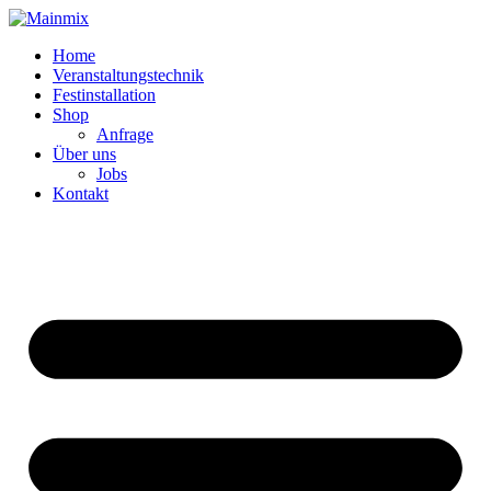
Zum
Inhalt
Home
springen
Veranstaltungstechnik
Festinstallation
Shop
Anfrage
Über uns
Jobs
Kontakt