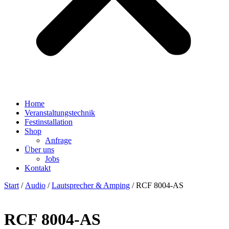
Home
Veranstaltungstechnik
Festinstallation
Shop
Anfrage
Über uns
Jobs
Kontakt
Start
/
Audio
/
Lautsprecher & Amping
/ RCF 8004-AS
RCF 8004-AS