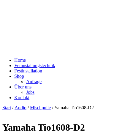
Home
Veranstaltungstechnik
Festinstallation
Shop
Anfrage
Über uns
Jobs
Kontakt
Start
/
Audio
/
Mischpulte
/ Yamaha Tio1608-D2
Yamaha Tio1608-D2