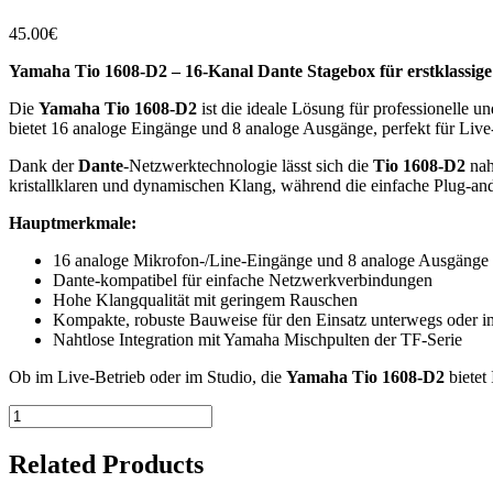
45.00
€
Yamaha Tio 1608-D2 – 16-Kanal Dante Stagebox für erstklassige
Die
Yamaha Tio 1608-D2
ist die ideale Lösung für professionelle 
bietet 16 analoge Eingänge und 8 analoge Ausgänge, perfekt für Live-
Dank der
Dante
-Netzwerktechnologie lässt sich die
Tio 1608-D2
nah
kristallklaren und dynamischen Klang, während die einfache Plug-and
Hauptmerkmale:
16 analoge Mikrofon-/Line-Eingänge und 8 analoge Ausgänge
Dante-kompatibel für einfache Netzwerkverbindungen
Hohe Klangqualität mit geringem Rauschen
Kompakte, robuste Bauweise für den Einsatz unterwegs oder i
Nahtlose Integration mit Yamaha Mischpulten der TF-Serie
Ob im Live-Betrieb oder im Studio, die
Yamaha Tio 1608-D2
bietet
Yamaha
Tio1608-
D2
Related Products
Menge