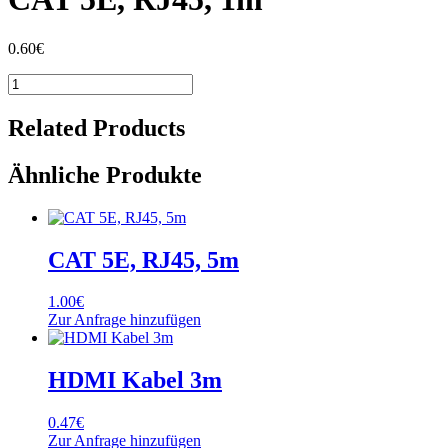
0.60
€
CAT
5E,
RJ45,
Related Products
1m
Menge
Ähnliche Produkte
CAT 5E, RJ45, 5m
1.00
€
Zur Anfrage hinzufügen
HDMI Kabel 3m
0.47
€
Zur Anfrage hinzufügen