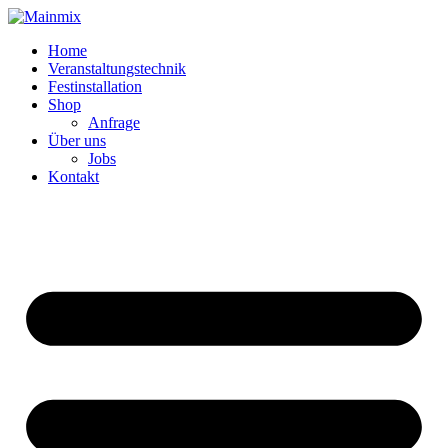
Zum
Inhalt
Home
springen
Veranstaltungstechnik
Festinstallation
Shop
Anfrage
Über uns
Jobs
Kontakt