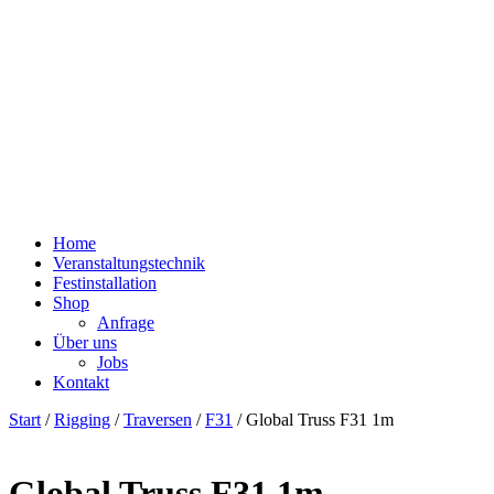
Home
Veranstaltungstechnik
Festinstallation
Shop
Anfrage
Über uns
Jobs
Kontakt
Start
/
Rigging
/
Traversen
/
F31
/ Global Truss F31 1m
Global Truss F31 1m