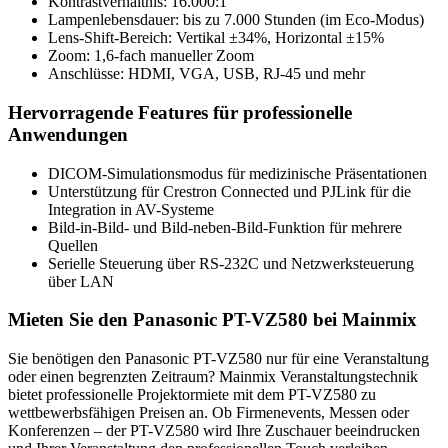
Kontrastverhältnis: 16.000:1
Lampenlebensdauer: bis zu 7.000 Stunden (im Eco-Modus)
Lens-Shift-Bereich: Vertikal ±34%, Horizontal ±15%
Zoom: 1,6-fach manueller Zoom
Anschlüsse: HDMI, VGA, USB, RJ-45 und mehr
Hervorragende Features für professionelle
Anwendungen
DICOM-Simulationsmodus für medizinische Präsentationen
Unterstützung für Crestron Connected und PJLink für die
Integration in AV-Systeme
Bild-in-Bild- und Bild-neben-Bild-Funktion für mehrere
Quellen
Serielle Steuerung über RS-232C und Netzwerksteuerung
über LAN
Mieten Sie den Panasonic PT-VZ580 bei Mainmix
Sie benötigen den Panasonic PT-VZ580 nur für eine Veranstaltung
oder einen begrenzten Zeitraum? Mainmix Veranstaltungstechnik
bietet professionelle Projektormiete mit dem PT-VZ580 zu
wettbewerbsfähigen Preisen an. Ob Firmenevents, Messen oder
Konferenzen – der PT-VZ580 wird Ihre Zuschauer beeindrucken