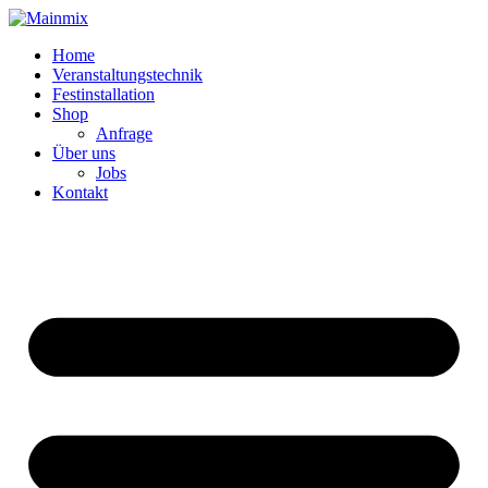
Zum
Inhalt
Home
springen
Veranstaltungstechnik
Festinstallation
Shop
Anfrage
Über uns
Jobs
Kontakt